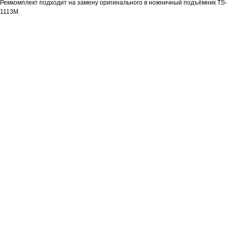
Ремкомплект подходит на замену оригинального в ножничный подъёмник TS-
1113M.