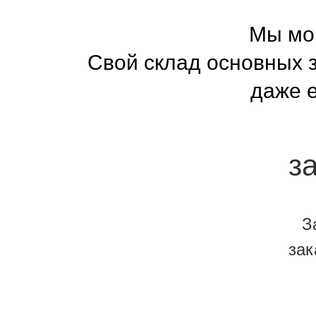
Мы мо
Свой склад основных 
даже е
з
З
зак