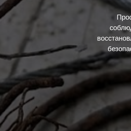
Про
соблю
восстанов
безопа