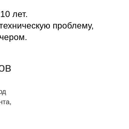
0 лет.
техническую проблему,
ечером.
ов
од
нта,