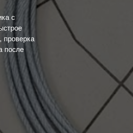
ка с
ыстрое
, проверка
а после