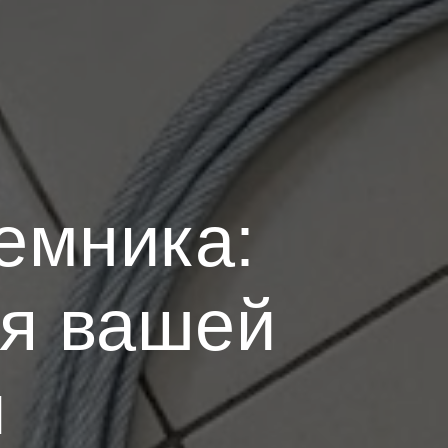
емника:
я вашей
и